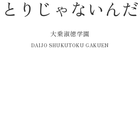
ひ
と
り
じ
ゃ
な
い
ん
だ
園について
情報公開
ご寄附のお願い
専任事務職員採用情報
証
大
乗
淑
徳
学
園
D
A
I
J
O
S
H
U
K
U
T
O
K
U
G
A
K
U
E
N