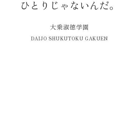
ひ
と
り
じ
ゃ
な
い
ん
だ
。
コ
ン
Menu
テ
ン
大
乗
淑
徳
学
園
ツ
D
A
I
J
O
S
H
U
K
U
T
O
K
U
G
A
K
U
E
N
へ
ス
キ
ッ
プ
第36回淑陽会総会・懇親会が行われ
ました
HOME
第36回淑陽会総会・懇親会が行われました
令和７年７月２日（水）、ホテルメトロポリタン池袋