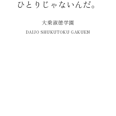
ひ
と
り
じ
ゃ
な
い
ん
だ
。
コ
ン
Menu
テ
ン
大
乗
淑
徳
学
園
ツ
D
A
I
J
O
S
H
U
K
U
T
O
K
U
G
A
K
U
E
N
へ
ス
キ
ッ
プ
長谷川良信記念館 2026年6月21日
(日)グランドオープン！！！
HOME
長谷川良信記念館 2026年6月21日(日)グランドオープン！！！